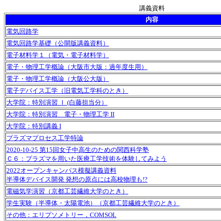
講義資料
内容
電気回路学
電気回路学基礎（公開版講義資料）
電子材料学１（電気・電子材料学）
電子・物理工学概論（大阪市大版：過年度生用）
電子・物理工学概論（大阪公大版）
電子デバイス工学（旧電気工学科のとき）
大学院：特別演習 Ｉ (白藤担当分）
大学院：特別演習 電子・物理工学 II
大学院：特別講義 I
プラズマプロセス工学特論
2020-10-25 第15回女子中高生のための関西科学塾
Ｃ６：プラズマを用いた医療工学技術を体験してみよう
2022オープンキャンパス模擬講義資料
半導体デバイス開発 発想の原点には高校物理も!?
電磁気学演習（京都工芸繊維大学のとき）
学生実験（半導体・太陽電池）（京都工芸繊維大学のとき）
その他：エリプソメトリー，COMSOL