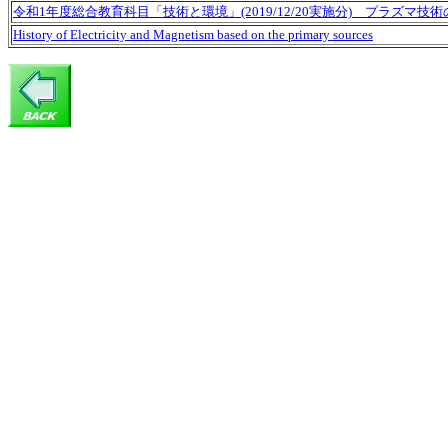
令和1年度総合教育科目「技術と環境」(2019/12/20実施分) プラズマ技
History of Electricity and Magnetism based on the primary sources